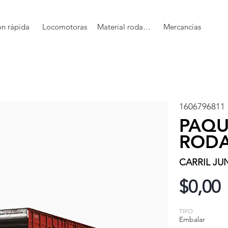
ón rápida
Locomotoras
Material rodante
Mercancías
1606796811
PAQU
RODA
CARRIL JU
$0,00
TIPO
Embalar