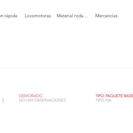
ón rápida
Locomotoras
Material rodante
Mercancías
DEMORADO
TIPO: PAQUETE BAS
 |
NO HAY OBSERVACIONES
TIPO: NA