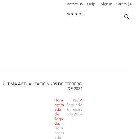
Contact Us
Help
Sign In
Carrito (0)
ÚLTIMA ACTUALIZACIÓN - 05 DE FEBRERO
DE 2024
E
Hora
N / A
estim
Segundo
ada
trimestre
de
de 2024
llega
da:
Hora
estim
ada