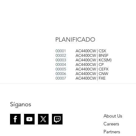
PLANIFICADO
00001
AC4400CW | CSX
00002
AC4400CW | BNSF
00003
AC4400CW | KCS(M)
00004
AC4400CW | CP
00005
AC4400CW | CEFX
00006
AC4400CW | CNW
00007
AC4400CW | FXE
Síganos
About Us
Careers
Partners