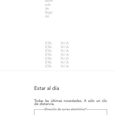
estim
ada
de
llega
da:
ETA:
N / A
ETA:
N / A
ETA:
N / A
ETA:
N / A
ETA:
N / A
ETA:
N / A
ETA:
N / A
Estar al día
Todas las últimas novedades. A sólo un clic
de distancia.
Dirección de correo electrónico*