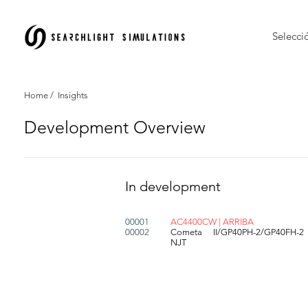
Selecci
Home
/ Insights
Development Overview
In development
00001
AC4400CW | ARRIBA
00002
Cometa II/GP40PH-2/GP40FH-2
NJT