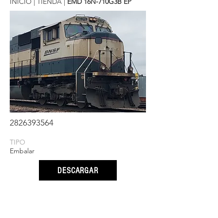
INICIO
|
TIENDA
|
EMD 16N-710G3B EP
2826393564
TIPO
Embalar
DESCARGAR