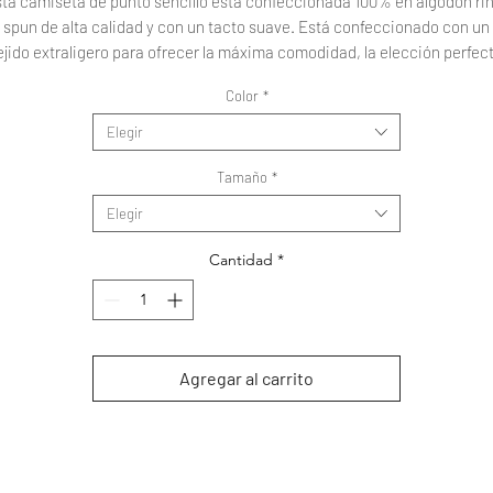
ta camiseta de punto sencillo está confeccionada 100% en algodón ri
spun de alta calidad y con un tacto suave. Está confeccionado con un
ejido extraligero para ofrecer la máxima comodidad, la elección perfec
para quienes prefieren una sensación más ligera.
Color
*
.: 100% algodón peinado e hilado en anillos (el contenido de fibra pued
variar según el color)
Elegir
.: Tejido extra ligero (4,3 oz/yd² (145 g/m²))
.: Cosido en etiqueta
Tamaño
*
.: Ajuste regular
Elegir
Cantidad
*
Agregar al carrito